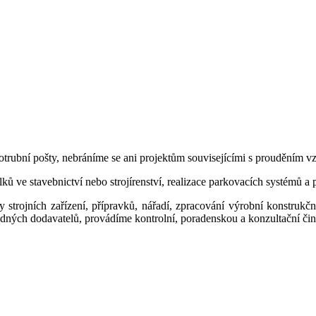
potrubní pošty, nebráníme se ani projektům souvisejícími s prouděním
lků ve stavebnictví nebo strojírenství, realizace parkovacích systémů a
hy strojních zařízení, přípravků, nářadí, zpracování výrobní konstruk
dných dodavatelů, provádíme kontrolní, poradenskou a konzultační čin