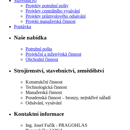
Stavebnictví
Projekty potrubní pošty
Projekty centrálního vysávání
Projekty průmyslového odsávání
Projekt manažerská činnost
Poptávka
Naše nabídka
Potrubní pošta
Projekční a inženýrská činnost
Obchodní činnost
Strojírenství, stavebnictví, zemědělství
Konstrukční činnost
Technologická činnost
Manažerská činnost
Poradenská činnost – bronzy, nejiskřivé nářadí
Odsávání, vysávání
Kontaktní informace
Ing. Josef Fučík - PRAGOHLAS