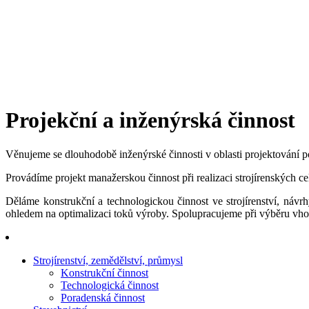
Projekční a inženýrská činnost
Věnujeme se dlouhodobě inženýrské činnosti v oblasti projektování 
Provádíme projekt manažerskou činnost při realizaci strojírenských ce
Děláme konstrukční a technologickou činnost ve strojírenství, návr
ohledem na optimalizaci toků výroby. Spolupracujeme při výběru vho
Strojírenství, zemědělství, průmysl
Konstrukční činnost
Technologická činnost
Poradenská činnost