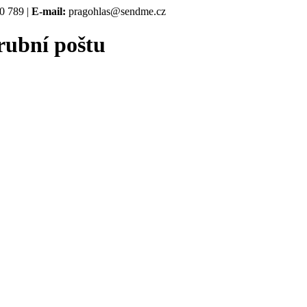
0 789 |
E-mail:
pragohlas@sendme.cz
rubní poštu