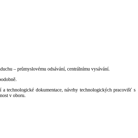
 vzduchu – průmyslovému odsávání, centrálnímu vysávání.
 podobně.
ční a technologické dokumentace, návrhy technologických pracovišť s
nost v oboru.