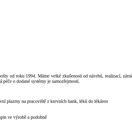
 pošty od roku 1994. Máme velké zkušenosti od návrhů, realizací, zá
á péče o dodané systémy je samozřejmostí.
evní plazmy na pracoviště z krevních bank, léků do lékáren
kupin ve výrobě a podobně