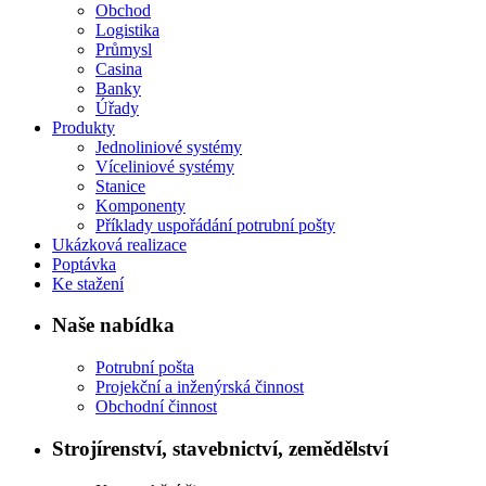
Obchod
Logistika
Průmysl
Casina
Banky
Úřady
Produkty
Jednoliniové systémy
Víceliniové systémy
Stanice
Komponenty
Příklady uspořádání potrubní pošty
Ukázková realizace
Poptávka
Ke stažení
Naše nabídka
Potrubní pošta
Projekční a inženýrská činnost
Obchodní činnost
Strojírenství, stavebnictví, zemědělství